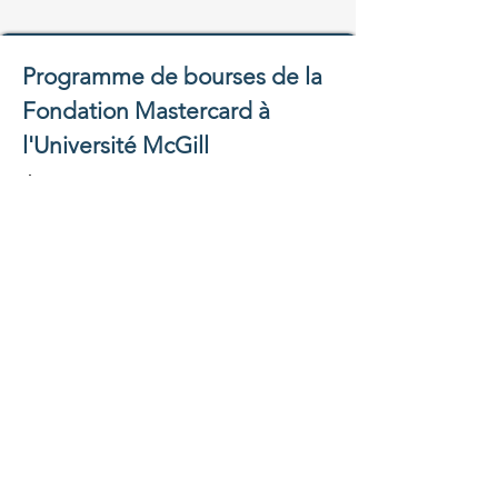
Programme de bourses de la
Fondation Mastercard à
l'Université McGill
Étudiant
Citoyens et résidents de tous les
pays du continent africain.
Ouvert aux leaders talentueux et aux
acteurs du changement titulaires d'un
diplôme de master, issus de toute l'Afrique
subsaharienne.
Il couvre non seulement les frais de
scolarité, mais aussi tous les frais liés à la
fréquentation de l'Université McGill.
Fondation Mastercard