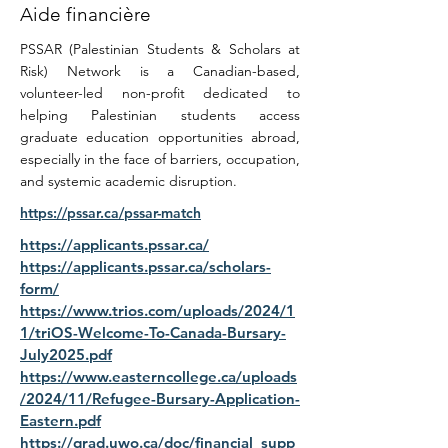
Aide financière
PSSAR (Palestinian Students & Scholars at
Risk) Network is a Canadian-based,
volunteer-led non-profit dedicated to
helping Palestinian students access
graduate education opportunities abroad,
especially in the face of barriers, occupation,
and systemic academic disruption.
https://pssar.ca/pssar-match
https://applicants.pssar.ca/
https://applicants.pssar.ca/scholars-
form/
https://www.trios.com/uploads/2024/1
1/triOS-Welcome-To-Canada-Bursary-
July2025.pdf
https://www.easterncollege.ca/uploads
/2024/11/Refugee-Bursary-Application-
Eastern.pdf
https://grad.uwo.ca/doc/financial_supp