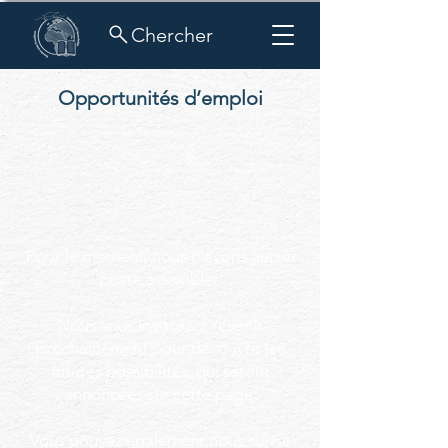
Chercher
Opportunités d’emploi
Pour le moment, nous n'avons aucun
poste à combler.
Nous vous invitons à revenir
prochainement pour découvrir les
futures possibilités, qui seront
annoncées sur cette page.
Vous pouvez également nous suivre